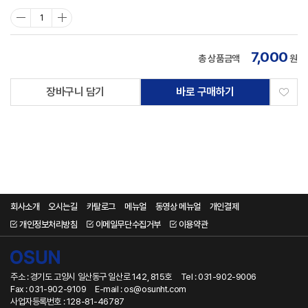
7,000
총 상품금액
원
장바구니 담기
바로 구매하기
회사소개
오시는길
카탈로그
메뉴얼
동영상 메뉴얼
개인결제
개인정보처리방침
이메일무단수집거부
이용약관
주소 : 경기도 고양시 일산동구 일산로 142, 815호
Tel : 031-902-9006
Fax : 031-902-9109
E-mail : os@osunht.com
사업자등록번호 : 128-81-46787