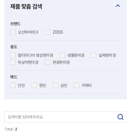
제품 맞춤 검색
브랜드
오선하이테크
ZEISS
용도
멀티미디어 영상현미경
생물현미경
실체현미경
위상차현미경
편광현미경
헤드
단안
쌍안
삼안
카메라
Total :
2