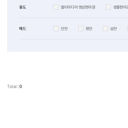
멀티미디어 영상현미경
생물현미
용도
단안
쌍안
삼안
헤드
Total :
0