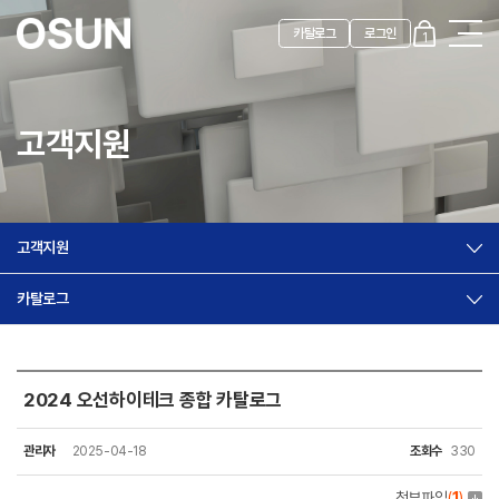
카탈로그
로그인
1
고객지원
고객지원
카탈로그
2024 오선하이테크 종합 카탈로그
카탈로그
관리자
2025-04-18
조회수
330
첨부파일
(
1
)