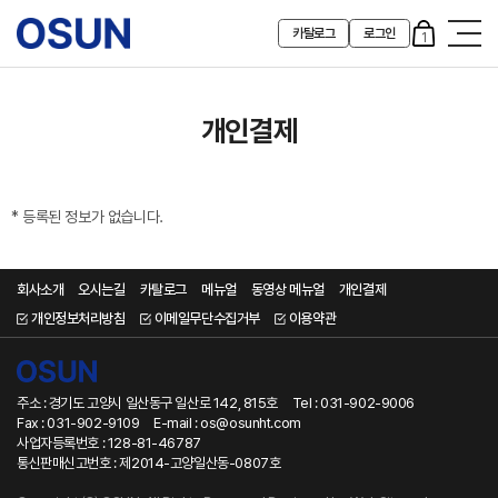
카탈로그
로그인
1
개인결제
* 등록된 정보가 없습니다.
회사소개
오시는길
카탈로그
메뉴얼
동영상 메뉴얼
개인결제
개인정보처리방침
이메일무단수집거부
이용약관
주소 : 경기도 고양시 일산동구 일산로 142, 815호
Tel : 031-902-9006
Fax : 031-902-9109
E-mail : os@osunht.com
사업자등록번호 : 128-81-46787
통신판매신고번호 : 제2014-고양일산동-0807호