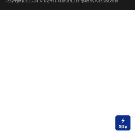
Copyright (C) OSUN. All Rights Reserved.
Desigend by WebSite.co.kr
퀵메뉴